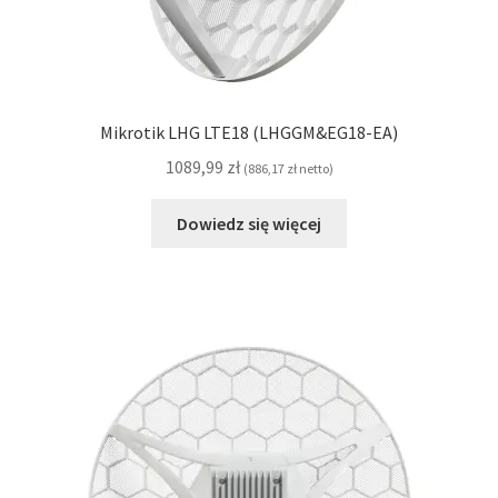
Mikrotik LHG LTE18 (LHGGM&EG18-EA)
1089,99
zł
(
886,17
zł
netto)
Dowiedz się więcej