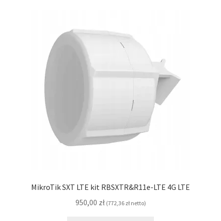
MikroTik SXT LTE kit RBSXTR&R11e-LTE 4G LTE
950,00
zł
(
772,36
zł
netto)