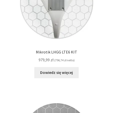
Mikrotik LHGG LTE6 KIT
979,99
zł
(
796,74
zł
netto)
Dowiedz się więcej