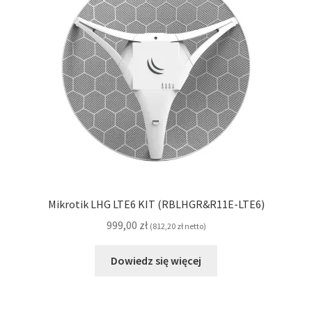
Mikrotik LHG LTE6 KIT (RBLHGR&R11E-LTE6)
999,00
zł
(
812,20
zł
netto)
Dowiedz się więcej