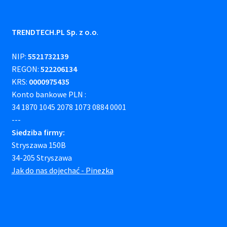
TRENDTECH.PL Sp. z o.o
.
NIP:
5521732139
REGON:
522206134
KRS:
0000975435
Konto bankowe PLN :
34 1870 1045 2078 1073 0884 0001
---
Siedziba firmy:
Stryszawa 150B
34-205 Stryszawa
Jak do nas dojechać - Pinezka