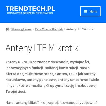
Przejdź
Przejdź
Menu
do
do
nawigacji
treści
Strona Główna
Strona główna
Cała Oferta Ubiquiti
Anteny LTE Mikrotik
Rozwiń
Sklep
menu
Anteny LTE Mikrotik
potom
TOP Produkty
Access Pointy Wi-Fi
Anteny MikroTik są znane z doskonałej wydajności,
innowacyjnych funkcji i solidnej konstrukcji. Nasza
Switche / Przełączniki
oferta obejmuje różne rodzaje anten, takie jak anteny
kierunkowe, anteny panelowe, anteny sektorowe i wiele
Routery / Gatewaye
innych, które umożliwią Ci optymalizację i rozbudowę
Twojej sieci.
Akcesoria Sieciowe
Nasze anteny MikroTik są zaprojektowane, aby zapewnić