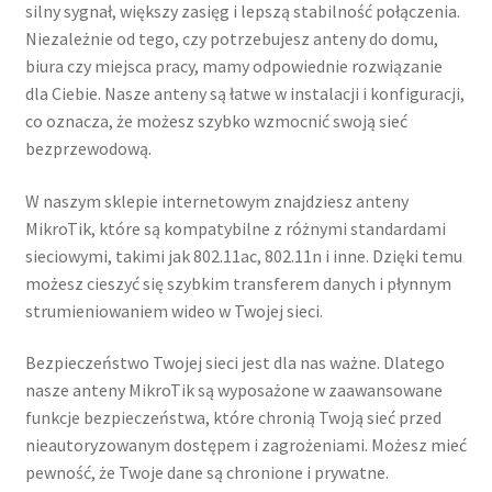
silny sygnał, większy zasięg i lepszą stabilność połączenia.
Adaptery / Zasilacze PoE
Niezależnie od tego, czy potrzebujesz anteny do domu,
biura czy miejsca pracy, mamy odpowiednie rozwiązanie
Anteny MikroTik
dla Ciebie. Nasze anteny są łatwe w instalacji i konfiguracji,
co oznacza, że możesz szybko wzmocnić swoją sieć
Inne produkty
bezprzewodową.
Rozwiń
Koszyk
W naszym sklepie internetowym znajdziesz anteny
menu
MikroTik, które są kompatybilne z różnymi standardami
potom
Rozwiń
Regulamin
sieciowymi, takimi jak 802.11ac, 802.11n i inne. Dzięki temu
menu
możesz cieszyć się szybkim transferem danych i płynnym
potom
strumieniowaniem wideo w Twojej sieci.
Blog
Bezpieczeństwo Twojej sieci jest dla nas ważne. Dlatego
Kontakt
nasze anteny MikroTik są wyposażone w zaawansowane
funkcje bezpieczeństwa, które chronią Twoją sieć przed
nieautoryzowanym dostępem i zagrożeniami. Możesz mieć
pewność, że Twoje dane są chronione i prywatne.