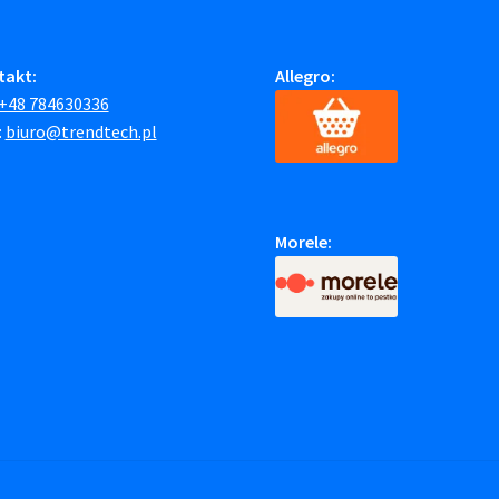
takt:
Allegro:
+48 784630336
:
biuro@trendtech.pl
Morele: