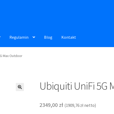
Regulamin
Blog
Kontakt
 5G Max Outdoor
Ubiquiti UniFi 5G
2349,00
zł
(
1909,76
zł
netto)