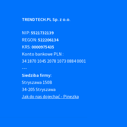
TRENDTECH.PL Sp. z o.o
.
NIP:
5521732139
REGON:
522206134
KRS:
0000975435
Konto bankowe PLN :
34 1870 1045 2078 1073 0884 0001
---
Siedziba firmy:
Stryszawa 150B
34-205 Stryszawa
Jak do nas dojechać - Pinezka