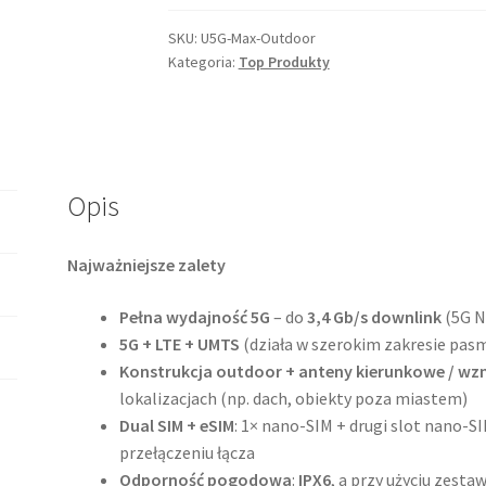
5G
Max
SKU:
U5G-Max-Outdoor
Kategoria:
Top Produkty
Outdoor
Opis
Najważniejsze zalety
Pełna wydajność 5G
– do
3,4 Gb/s downlink
(5G N
5G + LTE + UMTS
(działa w szerokim zakresie pas
Konstrukcja outdoor + anteny kierunkowe / w
lokalizacjach (np. dach, obiekty poza miastem)
Dual SIM + eSIM
: 1× nano-SIM + drugi slot nano-
przełączeniu łącza
Odporność pogodowa
:
IPX6
, a przy użyciu zest