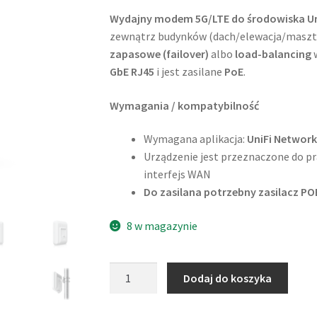
Wydajny modem 5G/LTE do środowiska Un
zewnątrz budynków (dach/elewacja/maszt)
zapasowe (failover)
albo
load-balancing
w
GbE RJ45
i jest zasilane
PoE
.
Wymagania / kompatybilność
Wymagana aplikacja:
UniFi Network
Urządzenie jest przeznaczone do pr
interfejs WAN
Do zasilana potrzebny zasilacz POE
8 w magazynie
ilość
Dodaj do koszyka
Ubiquiti
UniFi