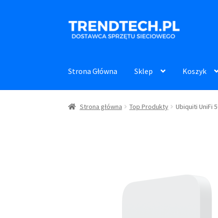
Przejdź
Przejdź
do
do
nawigacji
treści
Strona Główna
Sklep
Koszyk
Strona główna
Top Produkty
Ubiquiti UniFi