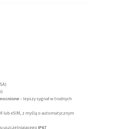
SA)
m)
zmocnione
– lepszy sygnał w trudnych
SIM lub eSIM, z myślą o automatycznym
awu uszczelniającego
IP67