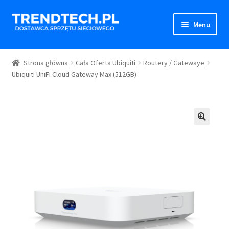
Przejdź
Przejdź
Menu
do
do
nawigacji
treści
Strona Główna
Strona główna
Cała Oferta Ubiquiti
Routery / Gatewaye
Rozwiń
Ubiquiti UniFi Cloud Gateway Max (512GB)
Sklep
menu
potom
Rozwiń
Koszyk
menu
potom
Rozwiń
Regulamin
menu
potom
Blog
Kontakt