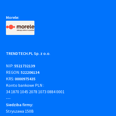
Morele:
TRENDTECH.PL Sp. z o.o
.
NIP:
5521732139
REGON:
522206134
KRS:
0000975435
Konto bankowe PLN :
34 1870 1045 2078 1073 0884 0001
---
Siedziba firmy:
Stryszawa 150B