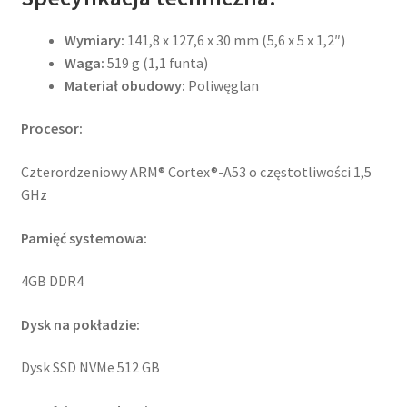
Wymiary:
141,8 x 127,6 x 30 mm (5,6 x 5 x 1,2″)
Waga:
519 g (1,1 funta)
Materiał obudowy:
Poliwęglan
Procesor:
Czterordzeniowy ARM® Cortex®-A53 o częstotliwości 1,5
GHz
Pamięć systemowa:
4GB DDR4
Dysk na pokładzie:
Dysk SSD NVMe 512 GB