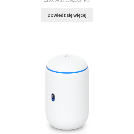
(
1056,10
zł
netto)
Dowiedz się więcej